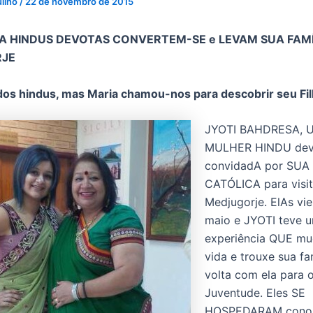
ulino
/
22 de novembro de 2015
HA HINDUS DEVOTAS CONVERTEM-SE e LEVAM SUA FAMÍ
JE
os hindus, mas Maria chamou-nos para descobrir seu Fil
JYOTI BAHDRESA, 
MULHER HINDU devo
convidadA por SUA
CATÓLICA para visit
Medjugorje. ElAs vi
maio e JYOTI teve 
experiência QUE m
vida e trouxe sua fa
volta com ela para o
Juventude. Eles SE
HOSPEDARAM cono