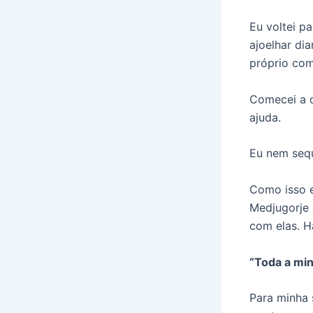
Eu voltei p
ajoelhar di
próprio com
Comecei a o
ajuda.
Eu nem sequ
Como isso e
Medjugorje 
com elas. H
“Toda a min
Para minha 