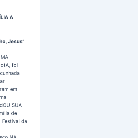
LIA A
ho, Jesus”
UMA
tA, foi
 cunhada
ar
eram em
uma
udOU SUA
mília de
 Festival da
sco NA