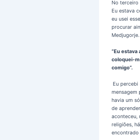
No terceiro
Eu estava c
eu usei ess
procurar ai
Medjugorje.
“Eu estava 
coloquei-me
comigo”.
Eu percebi 
mensagem pr
havia um só 
de aprender
aconteceu, 
religiões, 
encontrado 