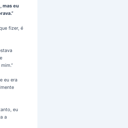
o, mas eu
rava.”
ue fizer, é
estava
me
 mim.”
e eu era
almente
tanto, eu
ra a