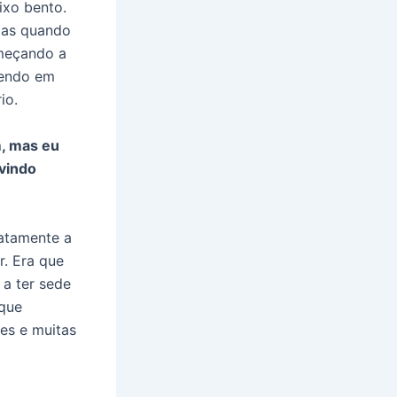
ixo bento.
mas quando
omeçando a
cendo em
io.
m, mas eu
 vindo
xatamente a
. Era que
 a ter sede
 que
es e muitas