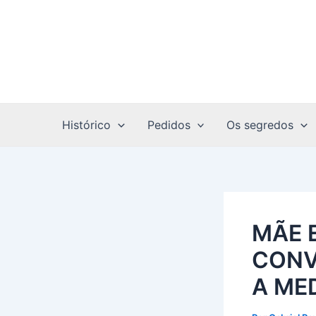
Ir
Post
para
navigation
o
conteúdo
Histórico
Pedidos
Os segredos
MÃE 
CONV
A ME