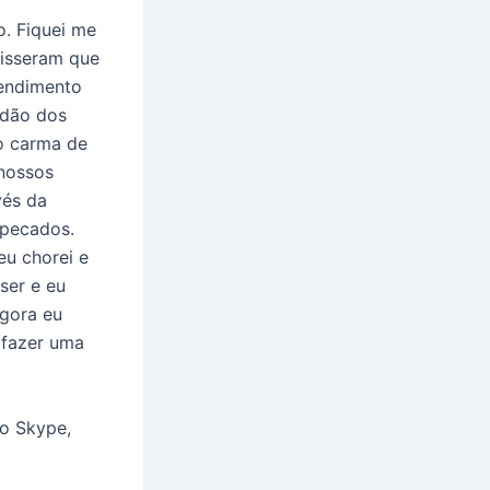
. Fiquei me
disseram que
tendimento
rdão dos
o carma de
nossos
vés da
 pecados.
eu chorei e
ser e eu
Agora eu
 fazer uma
lo Skype,