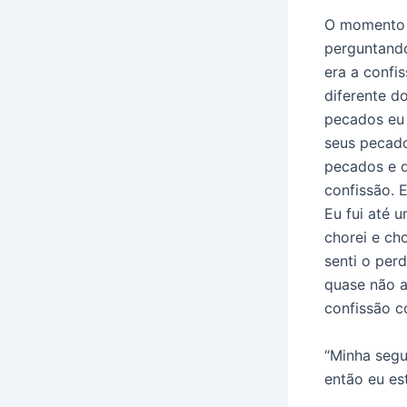
O momento d
perguntando
era a confi
diferente d
pecados eu 
seus pecad
pecados e q
confissão. 
Eu fui até 
chorei e ch
senti o per
quase não a
confissão c
“Minha segu
então eu es