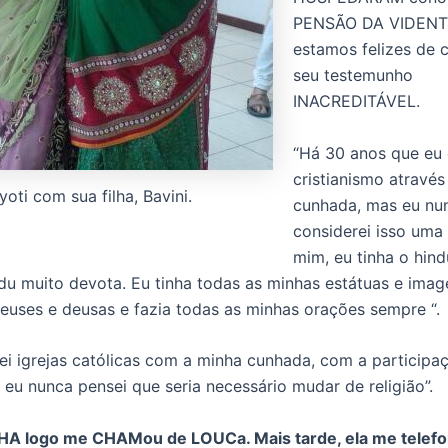
PENSÃO DA VIDENT
estamos felizes de 
seu testemunho
INACREDITÁVEL.
“Há 30 anos que eu
cristianismo atravé
yoti com sua filha, Bavini.
cunhada, mas eu nu
considerei isso uma
mim, eu tinha o hind
du muito devota. Eu tinha todas as minhas estátuas e imag
deuses e deusas e fazia todas as minhas orações sempre “.
itei igrejas católicas com a minha cunhada, com a participa
 eu nunca pensei que seria necessário mudar de religião”.
HA logo me CHAMou de LOUCa. Mais tarde, ela me telef