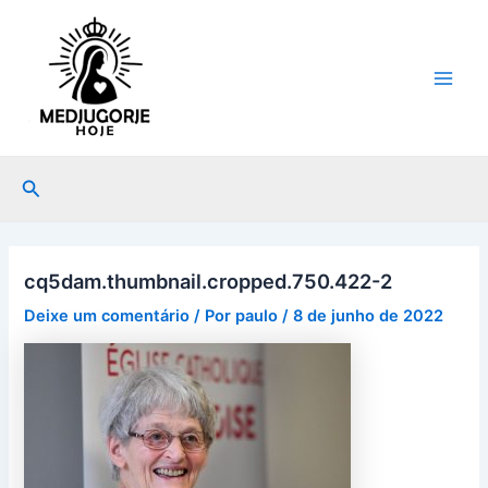
Ir
Post
Main
para
navigation
Men
o
conteúdo
Pesquisar
cq5dam.thumbnail.cropped.750.422-2
Deixe um comentário
/ Por
paulo
/
8 de junho de 2022