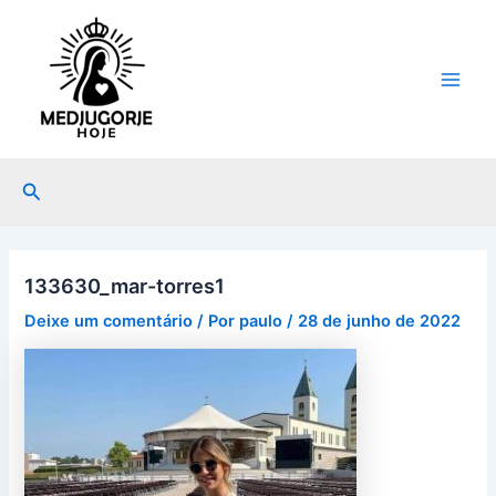
Ir
Post
Main
para
navigation
Men
o
conteúdo
Pesquisar
133630_mar-torres1
Deixe um comentário
/ Por
paulo
/
28 de junho de 2022