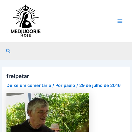
Ir
Post
Main
para
navigation
Men
o
conteúdo
Pesquisar
freipetar
Deixe um comentário
/ Por
paulo
/
29 de julho de 2016