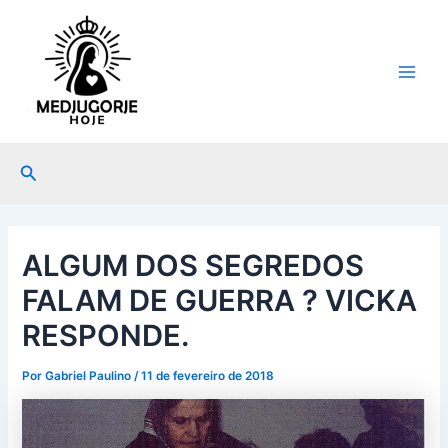
Ir
Post
Main
para
navigation
Men
o
conteúdo
Pesquisar
ALGUM DOS SEGREDOS
FALAM DE GUERRA ? VICKA
RESPONDE.
Por
Gabriel Paulino
/
11 de fevereiro de 2018