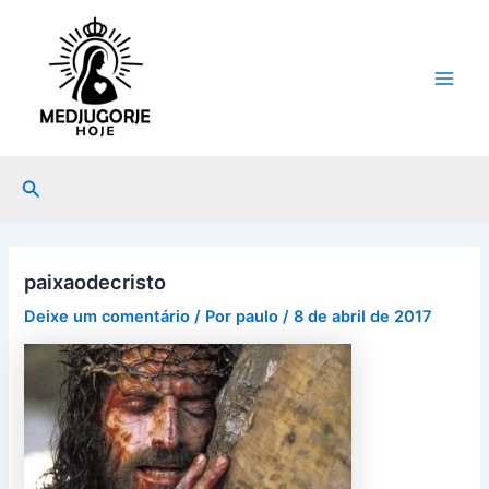
Ir
Post
Main
para
navigation
Men
o
conteúdo
Pesquisar
paixaodecristo
Deixe um comentário
/ Por
paulo
/
8 de abril de 2017