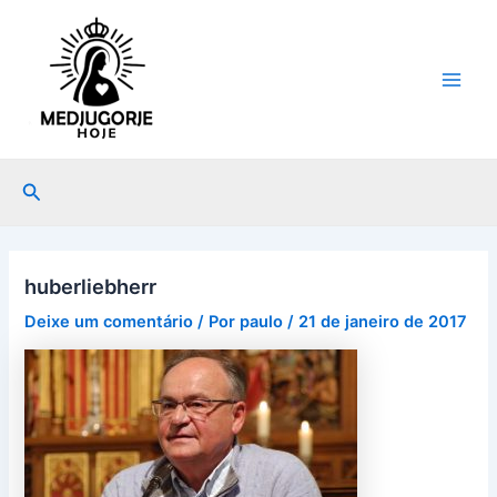
Ir
Post
Main
para
navigation
Men
o
conteúdo
Pesquisar
huberliebherr
Deixe um comentário
/ Por
paulo
/
21 de janeiro de 2017