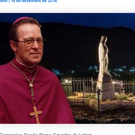
ulino
/
19 de dezembro de 2018
omenico Pecile Bispo Emerito di Latina.