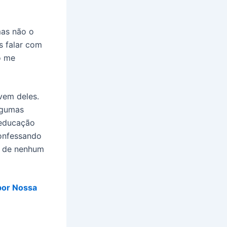
mas não o
s falar com
o me
vem deles.
algumas
 educação
confessando
o de nenhum
por Nossa