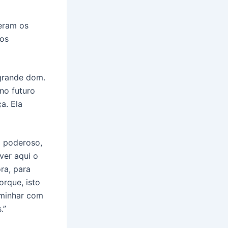
deram os
tos
 grande dom.
no futuro
a. Ela
 poderoso,
ver aqui o
ra, para
orque, isto
aminhar com
.”