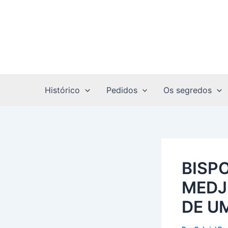
Ir
Post
para
navigation
o
conteúdo
Histórico
Pedidos
Os segredos
BISP
MEDJ
DE U