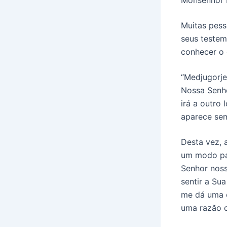
Muitas pess
seus testem
conhecer o 
“Medjugorje
Nossa Senho
irá a outro
aparece sem
Desta vez,
um modo par
Senhor noss
sentir a Su
me dá uma c
uma razão 