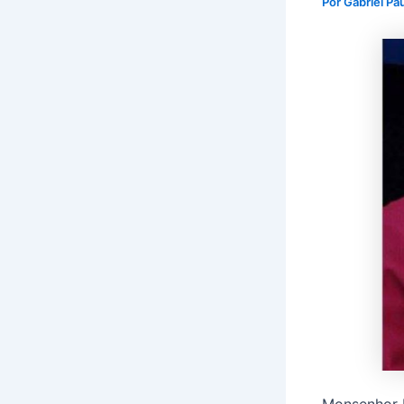
Por
Gabriel Pa
Monsenhor D