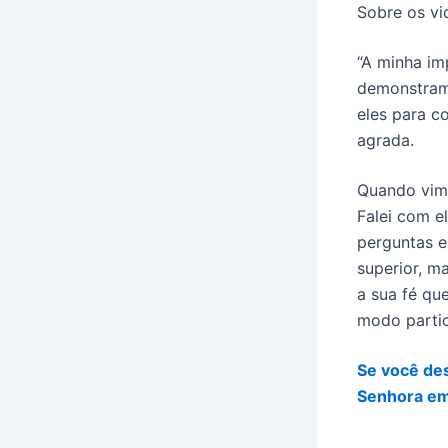
Sobre os vi
“A minha i
demonstram.
eles para c
agrada.
Quando vim 
Falei com e
perguntas e
superior, m
a sua fé q
modo partic
Se você des
Senhora em