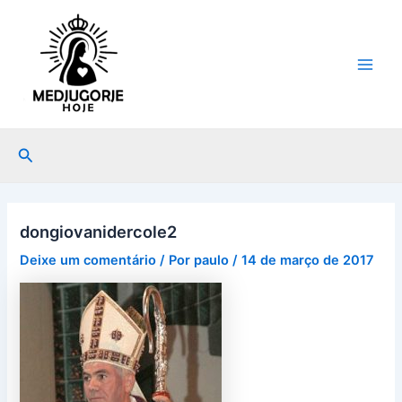
Ir
Post
Main
para
navigation
Men
o
conteúdo
Pesquisar
dongiovanidercole2
Deixe um comentário
/ Por
paulo
/
14 de março de 2017