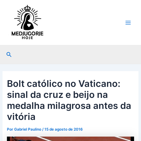
Ir
Post
Main
para
navigation
Men
o
conteúdo
Pesquisar
Bolt católico no Vaticano:
sinal da cruz e beijo na
medalha milagrosa antes da
vitória
Por
Gabriel Paulino
/
15 de agosto de 2016