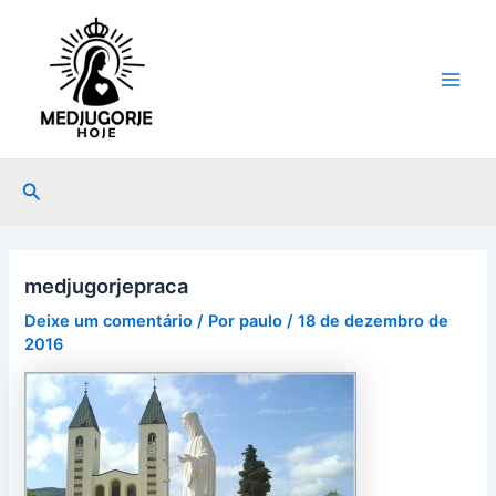
Ir
Post
Main
para
navigation
Men
o
conteúdo
Pesquisar
medjugorjepraca
Deixe um comentário
/ Por
paulo
/
18 de dezembro de
2016