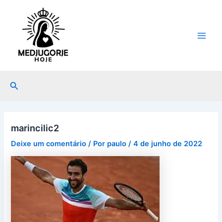
Ir
Post
Main
para
navigation
Men
o
conteúdo
Pesquisar
marincilic2
Deixe um comentário
/ Por
paulo
/
4 de junho de 2022