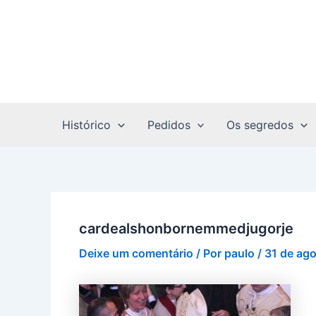
Ir
Post
para
navigation
o
conteúdo
Histórico
Pedidos
Os segredos
cardealshonbornemmedjugorje
Deixe um comentário
/ Por
paulo
/
31 de ag