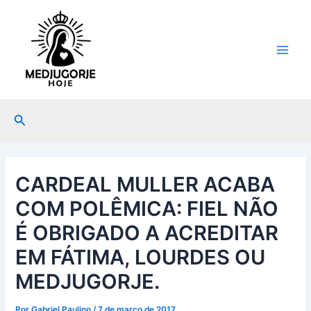
Ir
Post
Main
para
navigation
Men
o
conteúdo
Pesquisar
CARDEAL MULLER ACABA
COM POLÊMICA: FIEL NÃO
É OBRIGADO A ACREDITAR
EM FÁTIMA, LOURDES OU
MEDJUGORJE.
Por
Gabriel Paulino
/
7 de março de 2017