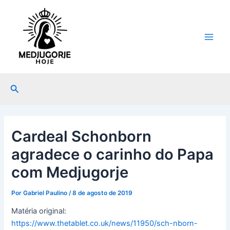
Ir
Post
Main
para
navigation
Men
o
conteúdo
Pesquisar
Cardeal Schonborn
agradece o carinho do Papa
com Medjugorje
Por
Gabriel Paulino
/
8 de agosto de 2019
Matéria original:
https://www.thetablet.co.uk/news/11950/sch-nborn-