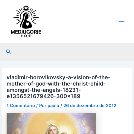
Ir
Post
Main
para
navigation
Men
o
conteúdo
Pesquisar
vladimir-borovikovsky-a-vision-of-the-
mother-of-god-with-the-christ-child-
amongst-the-angels-18231-
e1356521679426-300×189
1 Comentário
/ Por
paulo
/
26 de dezembro de 2012