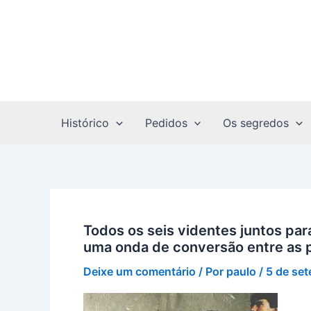
Ir
para
o
conteúdo
Histórico
Pedidos
Os segredos
Todos os seis videntes juntos p
uma onda de conversão entre as 
Deixe um comentário
/ Por
paulo
/
5 de se