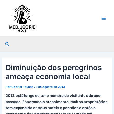
Ir
Post
Main
para
navigation
Men
o
conteúdo
Pesquisar
Diminuição dos peregrinos
ameaça economia local
Por
Gabriel Paulino
/
1 de agosto de 2013
2013 está longe de ter o número de visitantes do ano
passado. Esperando o crescimento, muitos proprietários
tem expandido os seus hotéis e pensões e então o