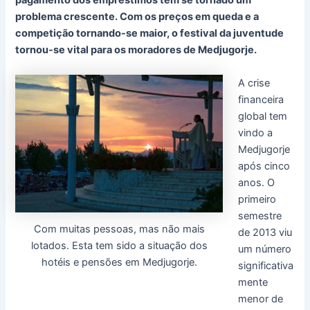
pagamento dos empréstimos tem se tornado um
problema crescente. Com os preços em queda e a
competição tornando-se maior, o festival da juventude
tornou-se vital para os moradores de Medjugorje.
A crise
financeira
global tem
vindo a
Medjugorje
após cinco
anos. O
primeiro
semestre
Com muitas pessoas, mas não mais
de 2013 viu
lotados. Esta tem sido a situação dos
um número
hotéis e pensões em Medjugorje.
significativa
mente
menor de