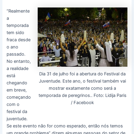
“Realmente
a
temporada
tem sido
fraca desde
o ano
passado.
No entanto,
a realidade
Dia 31 de julho foi a abertura do Festival da
está
Juventude. Este ano, o festival também vai
chegando
mostrar exatamente como será a
em breve,
temporada de peregrinos.. Foto: Lidija Paris
começando
/ Facebook
com o
festival da
juventude.
Se este evento não for como esperado, então nós temos
um grande problema” dizem algumas pessoas do setor de