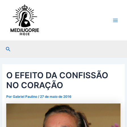
Ir
Post
Main
para
navigation
Men
o
conteúdo
Pesquisar
O EFEITO DA CONFISSÃO
NO CORAÇÃO
Por
Gabriel Paulino
/
27 de maio de 2016