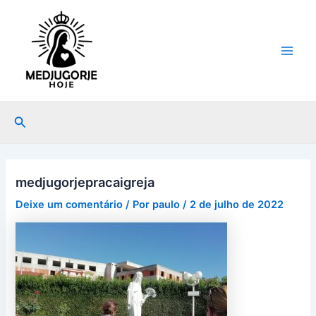
Ir
Post
Main
para
navigation
Men
o
conteúdo
Pesquisar
medjugorjepracaigreja
Deixe um comentário
/ Por
paulo
/
2 de julho de 2022