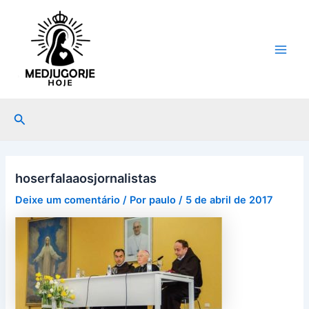
Ir
Post
Main
para
navigation
Men
o
conteúdo
Pesquisar
hoserfalaaosjornalistas
Deixe um comentário
/ Por
paulo
/
5 de abril de 2017