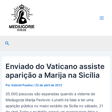
Ir
Post
Main
para
navigation
Men
o
conteúdo
Pesquisar
Enviado do Vaticano assiste
aparição a Marija na Sicília
Por
Gabriel Paulino
/
22 de abril de 2012
35.000 pessoas são esperadas quando a vidente de
Medjugorje Marija Pavlovic-Lunetti irá falar e ter uma
aparição pública no maior estádio da Sicília no sábado, 21