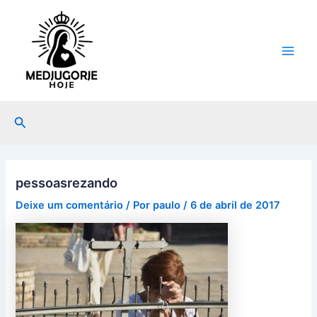
Ir
Post
Main
para
navigation
Men
o
conteúdo
Pesquisar
pessoasrezando
Deixe um comentário
/ Por
paulo
/
6 de abril de 2017