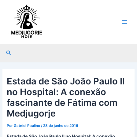
Ir
Post
Main
para
navigation
Men
o
conteúdo
Pesquisar
Estada de São João Paulo II
no Hospital: A conexão
fascinante de Fátima com
Medjugorje
Por
Gabriel Paulino
/
28 de junho de 2016
Estada de São João Paulo II no Hospital: A conexão