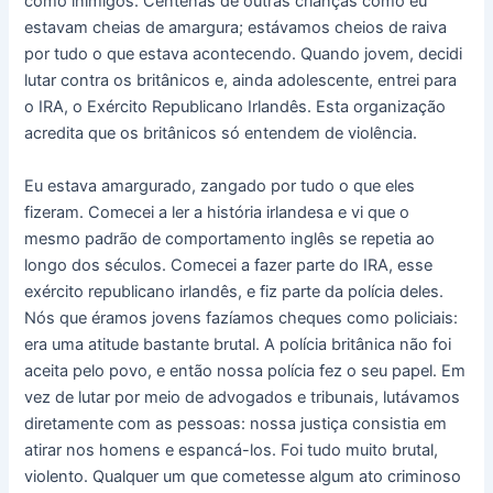
como inimigos. Centenas de outras crianças como eu
estavam cheias de amargura; estávamos cheios de raiva
por tudo o que estava acontecendo. Quando jovem, decidi
lutar contra os britânicos e, ainda adolescente, entrei para
o IRA, o Exército Republicano Irlandês. Esta organização
acredita que os britânicos só entendem de violência.
Eu estava amargurado, zangado por tudo o que eles
fizeram. Comecei a ler a história irlandesa e vi que o
mesmo padrão de comportamento inglês se repetia ao
longo dos séculos. Comecei a fazer parte do IRA, esse
exército republicano irlandês, e fiz parte da polícia deles.
Nós que éramos jovens fazíamos cheques como policiais:
era uma atitude bastante brutal. A polícia britânica não foi
aceita pelo povo, e então nossa polícia fez o seu papel. Em
vez de lutar por meio de advogados e tribunais, lutávamos
diretamente com as pessoas: nossa justiça consistia em
atirar nos homens e espancá-los. Foi tudo muito brutal,
violento. Qualquer um que cometesse algum ato criminoso