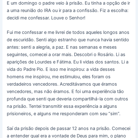
E um domingo o padre veio à prisão. Eu tinha a opção de ir
a uma reunião do IRA ou ir para a confissão. Fiz a escolha:
decidi me confessar. Louve o Senhor!
Fui me confessar e me livrei de todos aqueles longos anos
de escuridão. Senti algo estranho que nunca havia sentido
antes: senti a alegria, a paz. E nas semanas e meses
seguintes, comecei a orar mais. Descobri o Rosário. Li as
aparições de Lourdes e Fátima. Eu li vidas dos santos. Li a
vida do Padre Pio. E isso me inspirou: a vida desses
homens me inspirou, me estimulou, eles foram os
verdadeiros vencedores. Acreditávamos que éramos
vencedores, mas não éramos. E foi uma experiência tão
profunda que senti que deveria compartilhá-la com outros
na prisão. Tentei transmitir essa experiência a alguns
prisioneiros, e alguns me responderam com seu “sim”.
Saí da prisão depois de passar 12 anos na prisão. Comecei
a entender qual era a vontade de Deus para mim, o plano