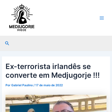
Ir
Post
Main
para
navigation
Men
o
conteúdo
Pesquisar
Ex-terrorista irlandês se
converte em Medjugorje !!!
Por
Gabriel Paulino
/
17 de maio de 2022