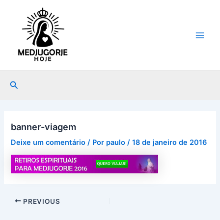
Ir
Post
Main
para
navigation
Men
o
conteúdo
Pesquisar
banner-viagem
Deixe um comentário
/ Por
paulo
/
18 de janeiro de 2016
PREVIOUS