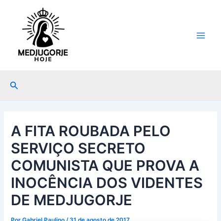
Ir
Post
Main
para
navigation
Men
o
conteúdo
Pesquisar
A FITA ROUBADA PELO
SERVIÇO SECRETO
COMUNISTA QUE PROVA A
INOCÊNCIA DOS VIDENTES
DE MEDJUGORJE
Por
Gabriel Paulino
/
31 de agosto de 2017