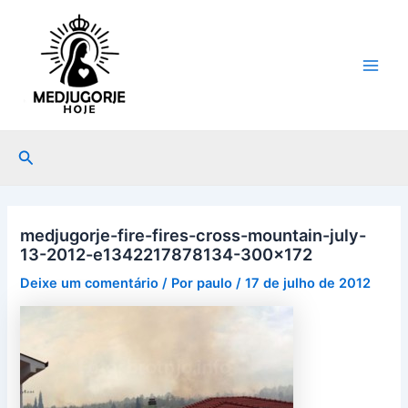
Ir
Post
Main
para
navigation
Men
o
conteúdo
Pesquisar
medjugorje-fire-fires-cross-mountain-july-
13-2012-e1342217878134-300×172
Deixe um comentário
/ Por
paulo
/
17 de julho de 2012