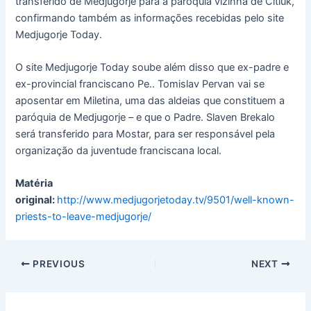
transferido de Medjugorje para a paróquia vizinha de Citluk,
confirmando também as informações recebidas pelo site
Medjugorje Today.
O site Medjugorje Today soube além disso que ex-padre e
ex-provincial franciscano Pe.. Tomislav Pervan vai se
aposentar em Miletina, uma das aldeias que constituem a
paróquia de Medjugorje – e que o Padre. Slaven Brekalo
será transferido para Mostar, para ser responsável pela
organização da juventude franciscana local.
Matéria
original:
http://www.medjugorjetoday.tv/9501/well-known-
priests-to-leave-medjugorje/
PREVIOUS
NEXT