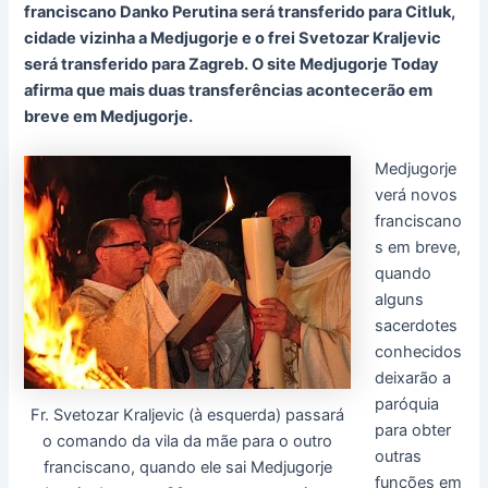
franciscano Danko Perutina será transferido para Citluk,
cidade vizinha a Medjugorje e o frei Svetozar Kraljevic
será transferido para Zagreb. O site Medjugorje Today
afirma que mais duas transferências acontecerão em
breve em Medjugorje.
Medjugorje
verá novos
franciscano
s em breve,
quando
alguns
sacerdotes
conhecidos
deixarão a
paróquia
Fr. Svetozar Kraljevic (à esquerda) passará
para obter
o comando da vila da mãe para o outro
outras
franciscano, quando ele sai Medjugorje
funções em