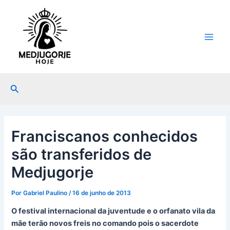
Ir
Post
Main
para
navigation
Men
o
conteúdo
Pesquisar
Franciscanos conhecidos
são transferidos de
Medjugorje
Por
Gabriel Paulino
/
16 de junho de 2013
O festival internacional da juventude e o orfanato vila da
mãe terão novos freis no comando pois o sacerdote