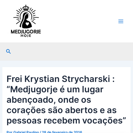
Ir
Post
Main
para
navigation
Men
o
conteúdo
Pesquisar
Frei Krystian Strycharski :
“Medjugorje é um lugar
abençoado, onde os
corações são abertos e as
pessoas recebem vocações”
Por
Gabriel Paulino
/
28 de fevereiro de 2016