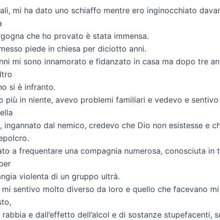
li, mi ha dato uno schiaffo mentre ero inginocchiato davanti
a
ergogna che ho provato è stata immensa.
messo piede in chiesa per diciotto anni.
anni mi sono innamorato e fidanzato in casa ma dopo tre an
ltro
 si è infranto.
più in niente, avevo problemi familiari e vedevo e sentivo 
ella
ì, ingannato dal nemico, credevo che Dio non esistesse e ch
sepolcro.
to a frequentare una compagnia numerosa, conosciuta in tu
per
angia violenta di un gruppo ultrà.
e mi sentivo molto diverso da loro e quello che facevano m
to,
rabbia e dall’effetto dell’alcol e di sostanze stupefacenti, 