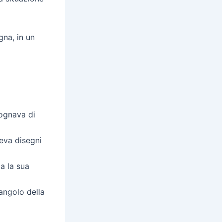
na, in un
gognava di
eva disegni
ma la sua
 angolo della