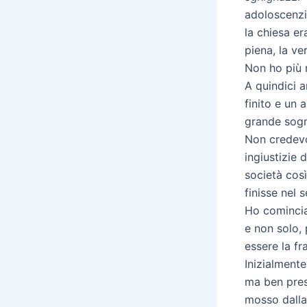
adoloscenzia
la chiesa er
piena, la v
Non ho più 
A quindici 
finito e un a
grande sogno
Non credevo 
ingiustizie d
società cos
finisse nel 
Ho comincia
e non solo, 
essere la fr
Inizialment
ma ben pres
mosso dalla 