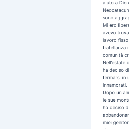
aiuto a Dio
Neocatacume
sono aggrap
Mi ero liber
avevo trova
lavoro fiss
fratellanza 
comunità cr
Nell’estate 
ha deciso d
fermarsi in
innamorati.
Dopo un ann
le sue mont
ho deciso di
abbandonare
miei genitor