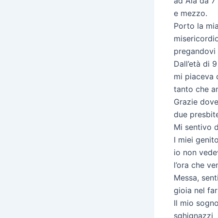
ad Ala da 7
e mezzo.
Porto la mia
misericordio
pregandovi 
Dall’età di 
mi piaceva 
tanto che a
Grazie dove,
due presbite
Mi sentivo d
I miei geni
io non ved
l’ora che ve
Messa, sent
gioia nel fa
Il mio sogno
sghignazzi