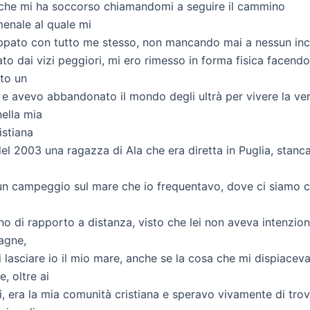
 che mi ha soccorso chiamandomi a seguire il cammino
nale al quale mi
pato con tutto me stesso, non mancando mai a nessun inc
ato dai vizi peggiori, mi ero rimesso in forma fisica facend
to un
o e avevo abbandonato il mondo degli ultrà per vivere la ve
nella mia
istiana
del 2003 una ragazza di Ala che era diretta in Puglia, stanc
i
 un campeggio sul mare che io frequentavo, dove ci siamo c
o di rapporto a distanza, visto che lei non aveva intenzione
agne,
 lasciare io il mio mare, anche se la cosa che mi dispiaceva
, oltre ai
i, era la mia comunità cristiana e speravo vivamente di trov