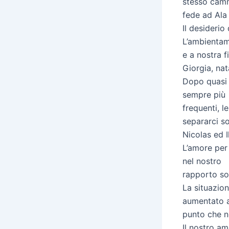
stesso cam
fede ad Ala 
Il desiderio
L’ambientam
e a nostra fi
Giorgia, na
Dopo quasi 
sempre più
frequenti, 
separarci s
Nicolas ed Il
L’amore per 
nel nostro
rapporto so
La situazion
aumentato a
punto che n
Il nostro am