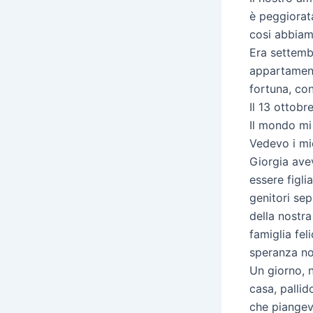
è peggiorat
cosi abbiam
Era settemb
appartament
fortuna, co
Il 13 ottobr
Il mondo mi
Vedevo i miei
Giorgia ave
essere figlia
genitori se
della nostra
famiglia fel
speranza no
Un giorno, n
casa, pallid
che piangeva