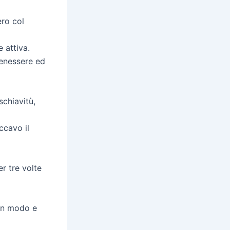
ro col
 attiva.
benessere ed
schiavitù,
ccavo il
er tre volte
sun modo e