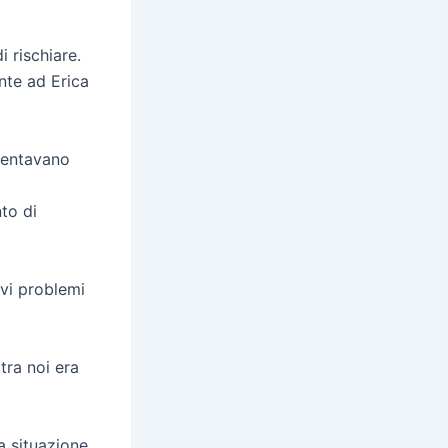
 rischiare.
nte ad Erica
iventavano
to di
avi problemi
tra noi era
la situazione