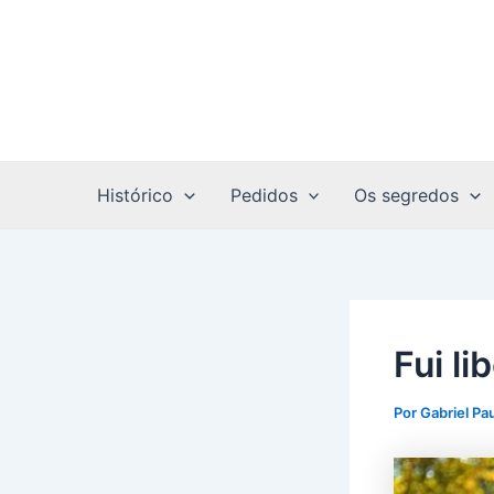
Ir
Post
para
navigation
o
conteúdo
Histórico
Pedidos
Os segredos
Fui l
Por
Gabriel Pa