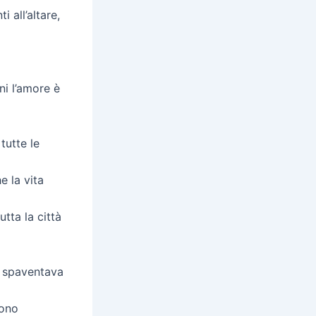
 all’altare,
ni l’amore è
tutte le
e la vita
tta la città
i spaventava
sono