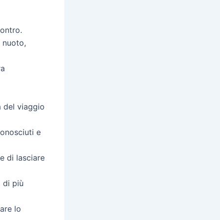
ontro.
o nuoto,
ra
a del viaggio
onosciuti e
 di lasciare
 di più
are lo