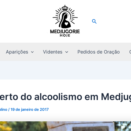
Pesquisar
Aparições
Videntes
Pedidos de Oração
iberto do alcoolismo em Medju
ulino
/
19 de janeiro de 2017