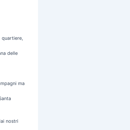
 quartiere,
nna delle
 compagni ma
 Santa
ai nostri