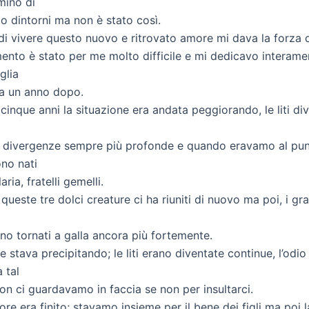
mino di
o dintorni ma non è stato così.
 di vivere questo nuovo e ritrovato amore mi dava la forza di
ento è stato per me molto difficile e mi dedicavo interame
glia
ta un anno dopo.
cinque anni la situazione era andata peggiorando, le liti d
le divergenze sempre più profonde e quando eravamo al pun
ono nati
aria, fratelli gemelli.
queste tre dolci creature ci ha riuniti di nuovo ma poi, i gr
no tornati a galla ancora più fortemente.
e stava precipitando; le liti erano diventate continue, l’odio 
 tal
on ci guardavamo in faccia se non per insultarci.
ore era finito; stavamo insieme per il bene dei figli ma poi 