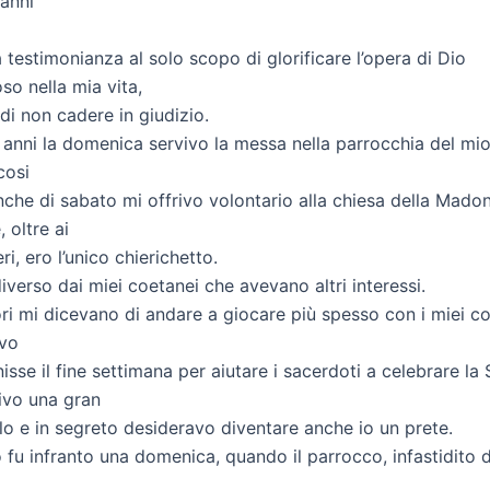
 anni
 testimonianza al solo scopo di glorificare l’opera di Dio
so nella mia vita,
di non cadere in giudizio.
9 anni la domenica servivo la messa nella parrocchia del mio
cosi
nche di sabato mi offrivo volontario alla chiesa della Mado
 oltre ai
ri, ero l’unico chierichetto.
iverso dai miei coetanei che avevano altri interessi.
tori mi dicevano di andare a giocare più spesso con i miei
evo
nisse il fine settimana per aiutare i sacerdoti a celebrare la
ivo una gran
rlo e in segreto desideravo diventare anche io un prete.
 fu infranto una domenica, quando il parrocco, infastidito d