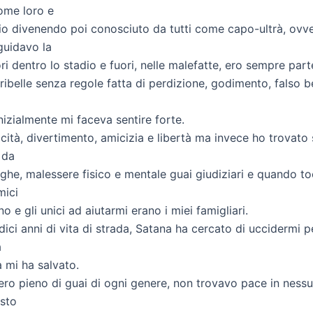
ome loro e
o divenendo poi conosciuto da tutti come capo-ultrà, ovve
uidavo la
ri dentro lo stadio e fuori, nelle malefatte, ero sempre parte
ribelle senza regole fatta di perdizione, godimento, falso 
nizialmente mi faceva sentire forte.
cità, divertimento, amicizia e libertà ma invece ho trovato 
 da
ghe, malessere fisico e mentale guai giudiziari e quando to
mici
 e gli unici ad aiutarmi erano i miei famigliari.
dici anni di vita di strada, Satana ha cercato di uccidermi p
a
 mi ha salvato.
 ero pieno di guai di ogni genere, non trovavo pace in nes
esto