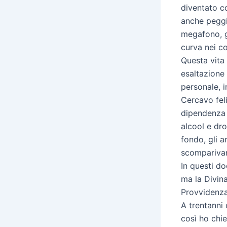
diventato c
anche peggi
megafono, g
curva nei co
Questa vita 
esaltazione
personale, i
Cercavo feli
dipendenza
alcool e dro
fondo, gli a
scomparivano
In questi do
ma la Divin
Provvidenza
A trentanni
così ho chi