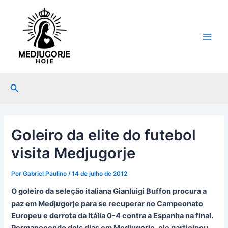
Ir
Post
Main
para
navigation
Men
o
conteúdo
Pesquisar
Goleiro da elite do futebol
visita Medjugorje
Por
Gabriel Paulino
/
14 de julho de 2012
O goleiro da seleção italiana Gianluigi Buffon procura a
paz em Medjugorje para se recuperar no Campeonato
Europeu e derrota da Itália 0-4 contra a Espanha na final.