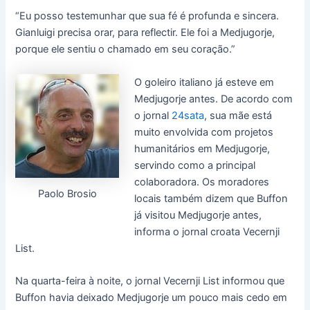
“Eu posso testemunhar que sua fé é profunda e sincera.
Gianluigi precisa orar, para reflectir. Ele foi a Medjugorje,
porque ele sentiu o chamado em seu coração.”
O goleiro italiano já esteve em
Medjugorje antes. De acordo com
o jornal
24sata
, sua mãe está
muito envolvida com projetos
humanitários em Medjugorje,
servindo como a principal
colaboradora. Os moradores
Paolo Brosio
locais também dizem que Buffon
já visitou Medjugorje antes,
informa o jornal croata Vecernji
List.
Na quarta-feira à noite, o jornal Vecernji List informou que
Buffon havia deixado Medjugorje um pouco mais cedo em