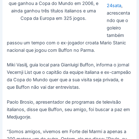
que ganhou a Copa do Mundo em 2006, e
24sata
,
ainda ganhou três títulos italianos e uma
acrescenta
Copa da Europa em 325 jogos.
ndo que o
goleiro
também
passou um tempo com o ex-jogador croata Mario Stanic
nacional que jogou com Buffon no Parma.
Miki Vasilj, guia local para Gianluigi Buffon, informa o jornal
Vecernji List que o capitão da equipe italiana e ex-campeão
da Copa do Mundo quer que a sua visita seja privada, e
que Buffon não vai dar entrevistas.
Paolo Brosio, apresentador de programas de televisão
italianos, disse que Buffon, seu amigo, foi buscar a paz em
Medjugorje.
“Somos amigos, vivemos em Forte dei Marmi a apenas a
200 metros um do outro. Ontem, ele me disse: “Paulo, eu