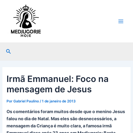
Ir
Post
Main
para
navigation
Men
o
conteúdo
Pesquisar
Irmã Emmanuel: Foco na
mensagem de Jesus
Por
Gabriel Paulino
/
1 de janeiro de 2013
Os comentários foram muitos desde que o menino Jesus
falou no dia de Natal. Mas eles são desnecessários, a
mensagem da Criança é muito clara, a famosa irmã