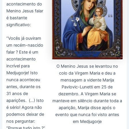
acontecimento do
Menino Jesus falar
é bastante
significativo:
“Vocês já ouviram
um recém-nascido
falar ? Este é um
acontecimento
incrível para
O Menino Jesus se levantou no
Medjugorje! Isto
colo da Virgem Maria e deu a
nunca aconteceu
mensagem a vidente Marija
antes, durante os
Pavlovic-Lunetti em 25 de
31 anos de
dezembro. A Virgem Maria se
aparições. (…) Isto
manteve em silêncio durante toda a
é sério! Agora não
aparição, Marija disse após o
podemos deixar de
evento que nunca foi visto antes
nos perguntar:
em Medjugorje
“Porque tudo isto ?”