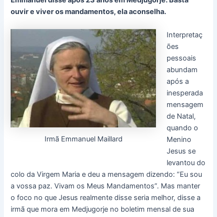
Emmanuel disse após 23 anos em Medjugorje: Basta
ouvir e viver os mandamentos, ela aconselha.
Interpretaç
ões
pessoais
abundam
após a
inesperada
mensagem
de Natal,
quando o
Irmã Emmanuel Maillard
Menino
Jesus se
levantou do
colo da Virgem Maria e deu a mensagem dizendo: “Eu sou
a vossa paz. Vivam os Meus Mandamentos”. Mas manter
o foco no que Jesus realmente disse seria melhor, disse a
irmã que mora em Medjugorje no boletim mensal de sua