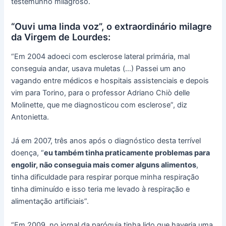
testemunho milagroso.
“Ouvi uma linda voz”, o extraordinário milagre
da Virgem de Lourdes:
“Em 2004 adoeci com esclerose lateral primária, mal
conseguia andar, usava muletas (…) Passei um ano
vagando entre médicos e hospitais assistenciais e depois
vim para Torino, para o professor Adriano Chiò delle
Molinette, que me diagnosticou com esclerose”, diz
Antonietta.
Já em 2007, três anos após o diagnóstico desta terrível
doença, “
eu também tinha praticamente problemas para
engolir, não conseguia mais comer alguns alimentos
,
tinha dificuldade para respirar porque minha respiração
tinha diminuído e isso teria me levado à respiração e
alimentação artificiais”.
“Em 2009, no jornal da paróquia tinha lido que haveria uma