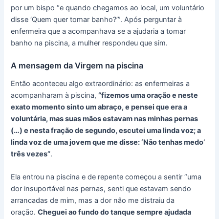
por um bispo “e quando chegamos ao local, um voluntário
disse ‘Quem quer tomar banho?’”. Após perguntar à
enfermeira que a acompanhava se a ajudaria a tomar
banho na piscina, a mulher respondeu que sim.
A mensagem da Virgem na piscina
Então aconteceu algo extraordinário: as enfermeiras a
acompanharam à piscina,
“fizemos uma oração e neste
exato momento sinto um abraço, e pensei que era a
voluntária, mas suas mãos estavam nas minhas pernas
(…) e nesta fração de segundo, escutei uma linda voz; a
linda voz de uma jovem que me disse: ‘Não tenhas medo’
três vezes”
.
Ela entrou na piscina e de repente começou a sentir “uma
dor insuportável nas pernas, senti que estavam sendo
arrancadas de mim, mas a dor não me distraiu da
oração.
Cheguei ao fundo do tanque sempre ajudada