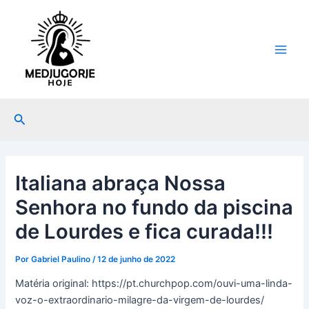
Ir
Post
Main
para
navigation
Men
o
conteúdo
Pesquisar
Italiana abraça Nossa
Senhora no fundo da piscina
de Lourdes e fica curada!!!
Por
Gabriel Paulino
/
12 de junho de 2022
Matéria original: https://pt.churchpop.com/ouvi-uma-linda-
voz-o-extraordinario-milagre-da-virgem-de-lourdes/