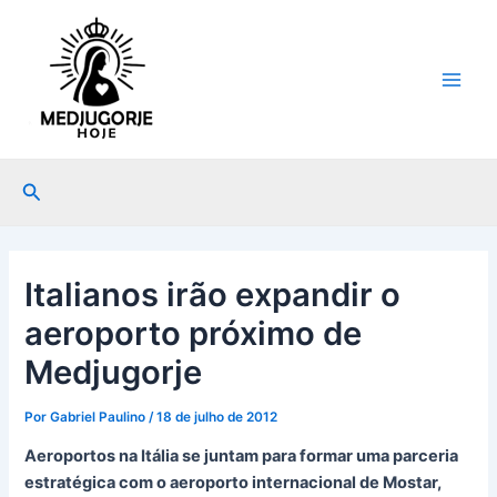
Ir
Post
Main
para
navigation
Men
o
conteúdo
Pesquisar
Italianos irão expandir o
aeroporto próximo de
Medjugorje
Por
Gabriel Paulino
/
18 de julho de 2012
Aeroportos na Itália se juntam para formar uma parceria
estratégica com o aeroporto internacional de Mostar,