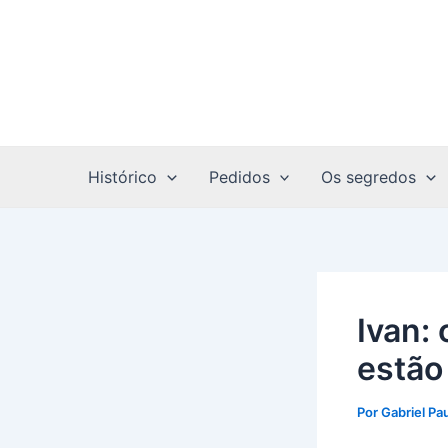
Ir
Post
para
navigation
o
conteúdo
Histórico
Pedidos
Os segredos
Ivan:
estão
Por
Gabriel Pa