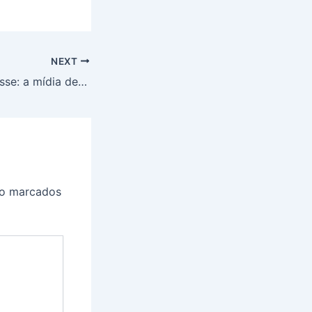
NEXT
a Virgem Maria disse: a mídia deve trabalhar pela paz, pela dignidade
ão marcados