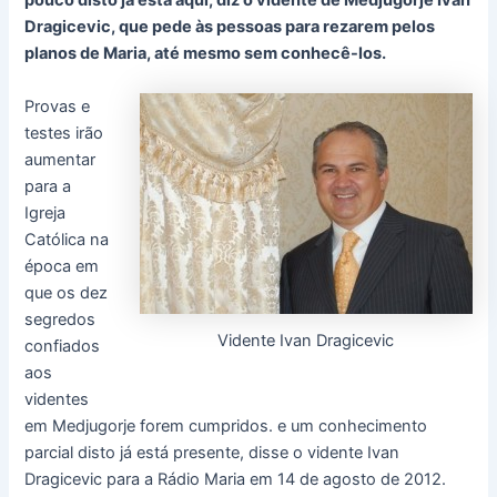
pouco disto já está aqui, diz o vidente de Medjugorje Ivan
Dragicevic, que pede às pessoas para rezarem pelos
planos de Maria, até mesmo sem conhecê-los.
Provas e
testes irão
aumentar
para a
Igreja
Católica na
época em
que os dez
segredos
Vidente Ivan Dragicevic
confiados
aos
videntes
em Medjugorje forem cumpridos. e um conhecimento
parcial disto já está presente, disse o vidente Ivan
Dragicevic para a Rádio Maria em 14 de agosto de 2012.