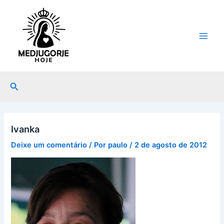
Ir
Main
para
Men
o
conteúdo
Pesquisar
Ivanka
Deixe um comentário
/ Por
paulo
/
2 de agosto de 2012