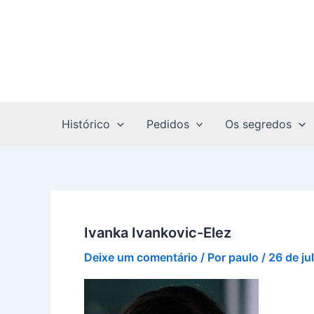
Ir
para
o
conteúdo
Histórico
Pedidos
Os segredos
Ivanka Ivankovic-Elez
Deixe um comentário
/ Por
paulo
/
26 de ju