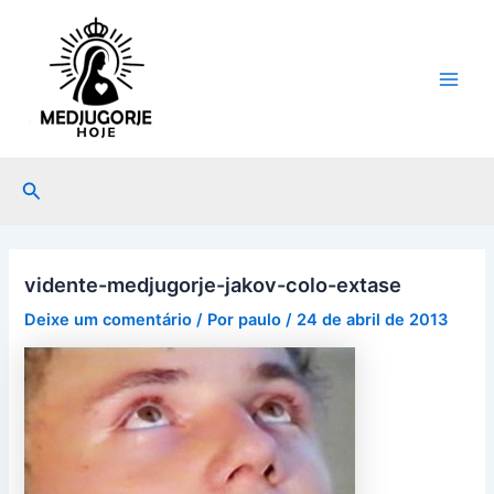
Ir
Post
Main
para
navigation
Men
o
conteúdo
Pesquisar
vidente-medjugorje-jakov-colo-extase
Deixe um comentário
/ Por
paulo
/
24 de abril de 2013