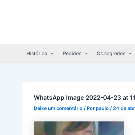
Ir
Post
para
navigation
o
conteúdo
Histórico
Pedidos
Os segredos
WhatsApp Image 2022-04-23 at 11
Deixe um comentário
/ Por
paulo
/
24 de abr