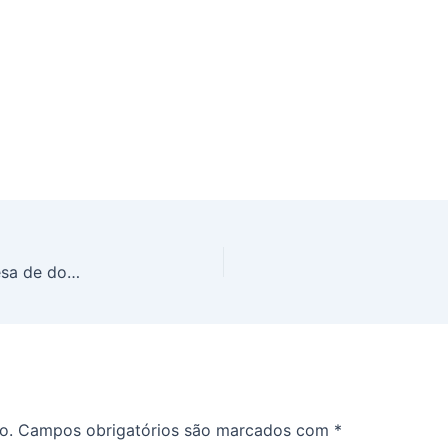
Jesus aparece em Medjugorje e cura garota inglesa de doença incurável !!!
o.
Campos obrigatórios são marcados com
*