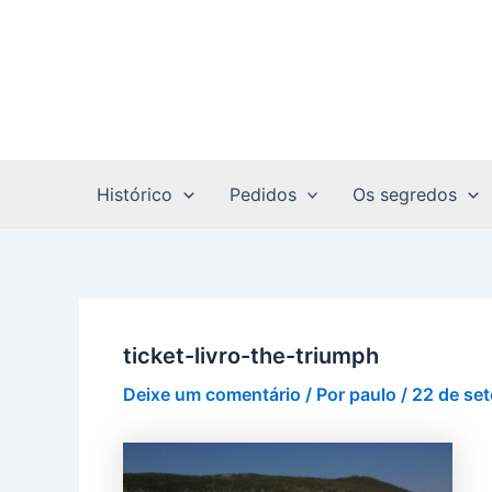
Ir
Post
para
navigation
o
conteúdo
Histórico
Pedidos
Os segredos
ticket-livro-the-triumph
Deixe um comentário
/ Por
paulo
/
22 de se