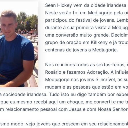
Sean Hickey vem da cidade irlandesa d
Neste verão foi em Medjugorje pela o
participou do festival de jovens. Lem
durante a sua primeira visita a Medjug
uma conversão muito grande. Decidim
grupo de oração em Killkeny e já tro
centenas de jovens a Medjugorje.
Nos reunimos todas as sextas-feiras,
Rosário e fazemos Adoração. A influê
Medjugorje nos jovens é incrível, as s
mudam e as pessoas que estão em vol
a sociedade irlandesa. Tudo isto eu digo também por exper
rque eu mesmo recebi aqui um choque, me converti e me t
um relacionamento pessoal com Jesus e com Nossa Senhor
esmo modo, vejo jovens que crescem em seu relacionamen