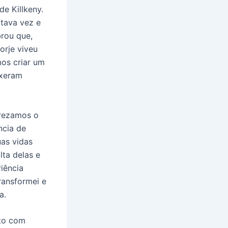
e Killkeny.
itava vez e
brou que,
orje viveu
os criar um
uxeram
 rezamos o
ncia de
uas vidas
ta delas e
iência
ransformei e
a.
to com