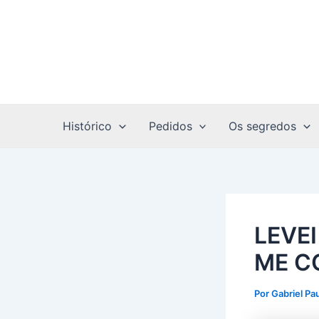
Ir
Post
para
navigation
o
conteúdo
Histórico
Pedidos
Os segredos
LEVE
ME C
Por
Gabriel Pa