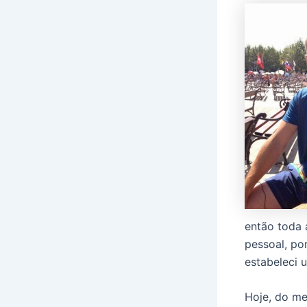
então toda 
pessoal, po
estabeleci 
Hoje, do m