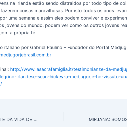
ens na Irlanda estão sendo distraidos por todo tipo de coisa
a fazerem coisas maravilhosas. Por isto todos os anos leva
por uma semana e assim eles podem conviver e experiment
os jovens do mundo, podem ver como os outros jovens re
com a própria fé.
o italiano por Gabriel Paulino – Fundador do Portal Medjugo
medjugorjebrasil.com.br
inal:
http://www.lasacrafamiglia.it/testimonianze-da-medjug
legrino-irlandese-sean-hickey-a-medjugorje-ho-vissuto-un
/
O DIA MAIS TRISTE DA VIDA DE MIRJANA