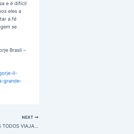
 e é difícil
mos eles a
ar a fé
agem se
rje Brasil –
orje-il-
a-grande-
NEXT
MIRJANA: SOMOS TODOS VIAJANTES A CAMINHO DA ETERNIDADE