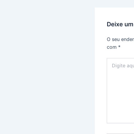
Deixe um
O seu ender
com
*
Digite
aqui...