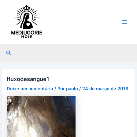
Ir
Post
Main
para
navigation
Men
o
conteúdo
Pesquisar
fluxodesangue1
Deixe um comentário
/ Por
paulo
/
24 de março de 2018