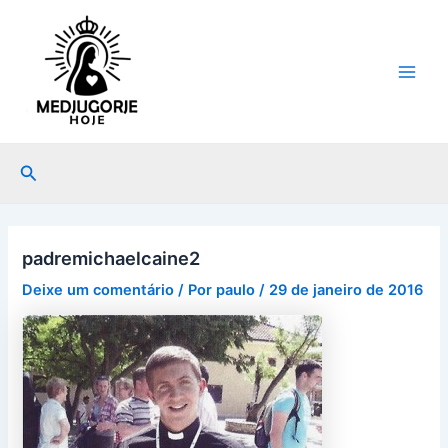
Ir
Post
Main
para
navigation
Men
o
conteúdo
Pesquisar
padremichaelcaine2
Deixe um comentário
/ Por
paulo
/
29 de janeiro de 2016