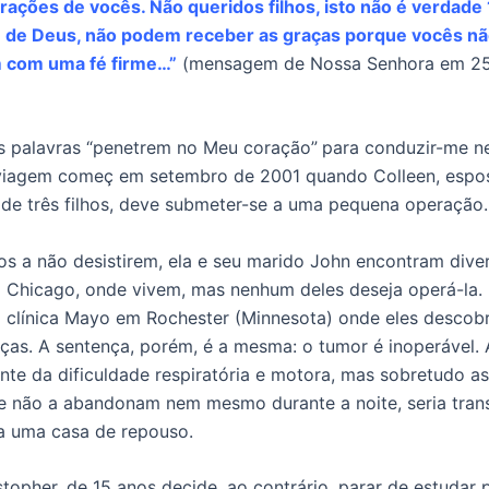
rações de vocês. Não queridos filhos, isto não é verdade
e de Deus, não podem receber as graças porque vocês n
 com uma fé firme…”
(mensagem de Nossa Senhora em 25 
s palavras “penetrem no Meu coração”
para conduzir-me n
viagem começ em setembro de 2001 quando Colleen, espos
de três filhos, deve submeter-se a uma pequena operação.
s a não desistirem, ela e seu marido John encontram dive
Chicago, onde vivem, mas nenhum deles deseja operá-la.
a clínica Mayo em Rochester (Minnesota) onde eles descob
ças. A sentença, porém, é a mesma: o tumor é inoperável. 
ante da dificuldade respiratória e motora, mas sobretudo a
e não a abandonam nem mesmo durante a noite, seria trans
a uma casa de repouso.
stopher, de 15 anos decide, ao contrário, parar de estudar 