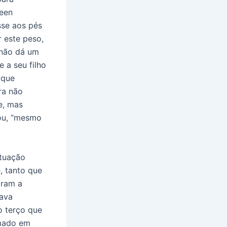
leen
sse aos pés
 este peso,
 não dá um
 a seu filho
 que
ra não
ue, mas
dou, “mesmo
tuação
e, tanto que
aram a
tava
o terço que
rmado em