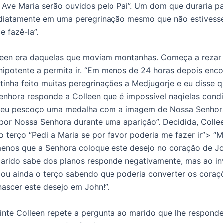
 Ave Maria serão ouvidos pelo Pai”. Um dom que duraria p
ediatamente em uma peregrinação mesmo que não estivess
e fazê-la”.
leen era daquelas que moviam montanhas. Começa a rezar
ipotente a permita ir. “Em menos de 24 horas depois enc
tinha feito muitas peregrinações a Medjugorje e eu disse q
A senhora responde a Colleen que é impossível naqielas cond
seu pescoço uma medalha com a imagem de Nossa Senhora
or Nossa Senhora durante uma aparição”. Decidida, Colle
 terço “Pedi a Maria se por favor poderia me fazer ir”> “
menos que a Senhora coloque este desejo no coração de Jo
rido sabe dos planos responde negativamente, mas ao in
rezou ainda o terço sabendo que poderia converter os coraç
nascer este desejo em John!”.
inte Colleen repete a pergunta ao marido que lhe respond