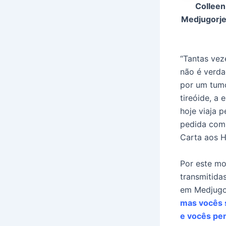
Colleen
Medjugorje
“Tantas vez
não é verda
por um tumo
tireóide, a
hoje viaja 
pedida com 
Carta aos H
Por este mo
transmitida
em Medjugo
mas vocês 
e vocês pe