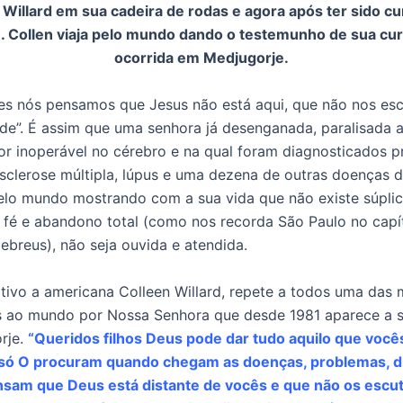
 Willard em sua cadeira de rodas e agora após ter sido c
. Collen viaja pelo mundo dando o testemunho de sua cur
ocorrida em Medjugorje.
es nós pensamos que Jesus não está aqui, que não nos es
de”. É assim que uma senhora já desenganada, paralisada a
r inoperável no cérebro e na qual foram diagnosticados 
 esclerose múltipla, lúpus e uma dezena de outras doenças 
pelo mundo mostrando com a sua vida que não existe súplic
fé e abandono total (como nos recorda São Paulo no capít
ebreus), não seja ouvida e atendida.
tivo a americana Colleen Willard, repete a todos uma das
s ao mundo por Nossa Senhora que desde 1981 aparece a s
rje.
“Queridos filhos Deus pode dar tudo aquilo que você
só O procuram quando chegam as doenças, problemas, di
nsam que Deus está distante de vocês e que não os escut