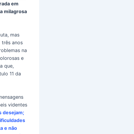
urada em
a milagrosa
cuta, mas
 três anos
problemas na
dolorosas e
a que,
ulo 11 da
 mensagens
eis videntes
s desejam;
ficuldades
a e não