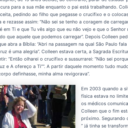
 cura para a sua mãe enquanto o pai está trabalhando. Col
ceita, pedindo ao filho que pegasse o crucifixo e o coloca
 e rezasse assim: “Não sei se tenho a coragem de carregar
é em Ti e que Tu vês algo que eu não vejo e que o Senhor
do que aquele que podemos carregar”. Depois Colleen pede
que abra a Bíblia: “Abri na passagem na qual São Paulo fala
cruz é uma alegria”. Colleen estava certa, a Sagrada Escritu
ir: “Então olharei o crucifixo e sussurrarei: “Não sei porq
uz e A ofereço a Ti””. A partir daquele momento tudo mu
orpo definhasse, minha alma revigorava”.
Em 2003 quando a si
física estava no limit
os médicos comunic
Colleen que o fim es
próximo. Segurando 
” já tinha se transfo