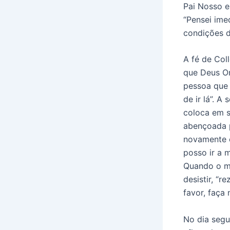
Pai Nosso e
“Pensei im
condições d
A fé de Col
que Deus On
pessoa que 
de ir lá”. 
coloca em 
abençoada p
novamente o
posso ir a 
Quando o ma
desistir, “
favor, faça 
No dia segu