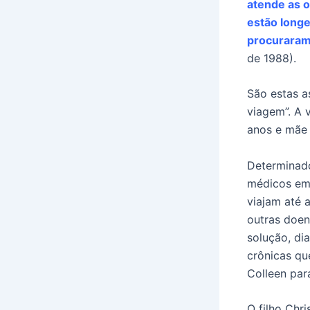
atende as o
estão long
procuraram
de 1988).
São estas a
viagem”. A 
anos e mãe 
Determinado
médicos em 
viajam até 
outras doen
solução, di
crônicas qu
Colleen par
O filho Chri