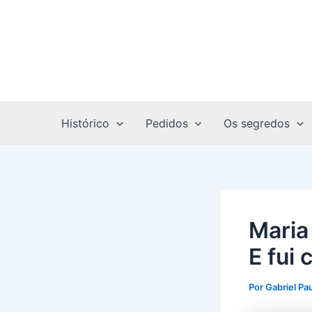
Ir
Post
para
navigation
o
conteúdo
Histórico
Pedidos
Os segredos
Maria 
E fui 
Por
Gabriel Pa