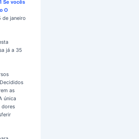
 1 Se vocês
ão O
de janeiro
esta
a já a 35
rsos
 Decididos
rem as
A única
s dores
ferir
para