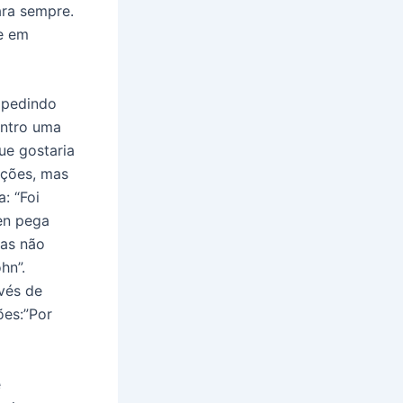
ara sempre.
e em
 pedindo
ontro uma
ue gostaria
ições, mas
: “Foi
en pega
Mas não
hn”.
vés de
ões:”Por
e