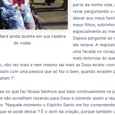
parte da minha vida,
rezar perguntando o 
deixar aos meus famil
meus filhos, sobrinho
especialmente ao me
llard ainda doente em sua cadeira
Depois perguntei ao 
de rodas
ele rezava. A resposta
uma facada no coraç
mais dolorosa do que
, não rez mais e nem mesmo sei mais se Deus existe: co
assim com uma pessoa que só fez o bem, quando existem 
atam ?”.
sa no que faz Nossa Senhora que bate continuamente na p
e não acreditam rezando para Deus e obtendo assim a res
s: “Naquele momento o Espírito Santo me fez compreender
que se pode deixar ? É o dom da oração, porque também 