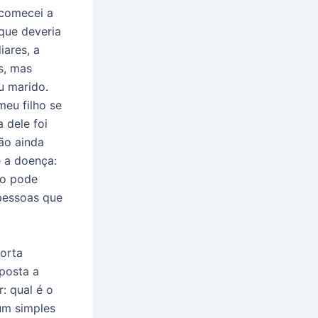
 comecei a
que deveria
iares, a
s, mas
u marido.
meu filho se
 dele foi
ão ainda
 a doença:
mo pode
pessoas que
orta
posta a
: qual é o
um simples