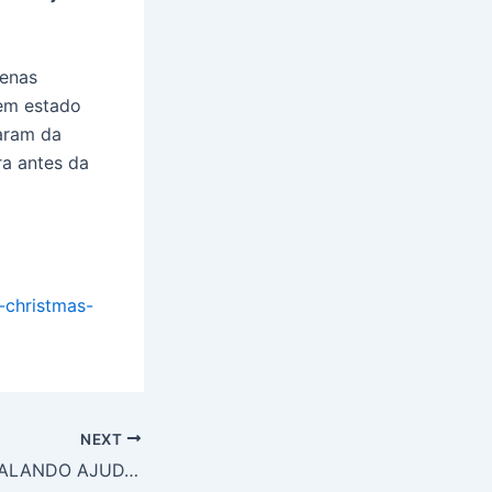
penas
tem estado
param da
ra antes da
-christmas-
NEXT
MARIJA: JESUS FALANDO AJUDA O VATICANO