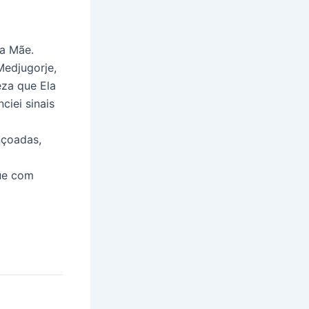
sa Mãe.
Medjugorje,
eza que Ela
iei sinais
nçoadas,
que com