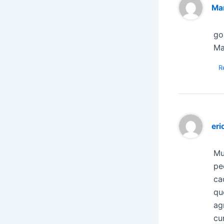
Ma
go
Ma
R
eri
Mu
pe
ca
qu
ag
cu