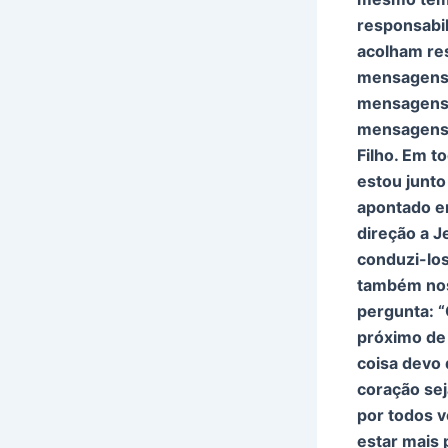
responsabil
acolham re
mensagens 
mensagens 
mensagens 
Filho. Em t
estou junto
apontado e
direção a J
conduzi-los 
também nos 
pergunta: “
próximo de
coisa devo 
coração sej
por todos v
estar mais 