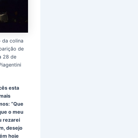
 da colina
parição de
a 28 de
iagentini
cês esta
 mais
smos: “Que
 que o meu
u rezarei
im, desejo
bém hoje