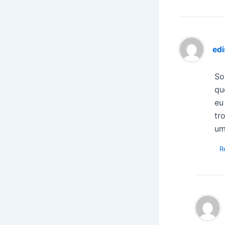
ed
So
qu
eu
tr
um
R