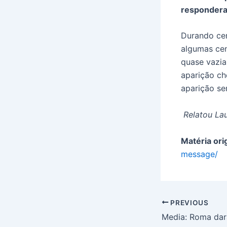
respondera
Durando cer
algumas cen
quase vazia
aparição ch
aparição s
Relatou Lau
Matéria orig
message/
PREVIOUS