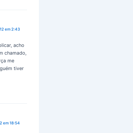
12 em 2:43
licar, acho
um chamado,
orça me
lguém tiver
2 em 18:54