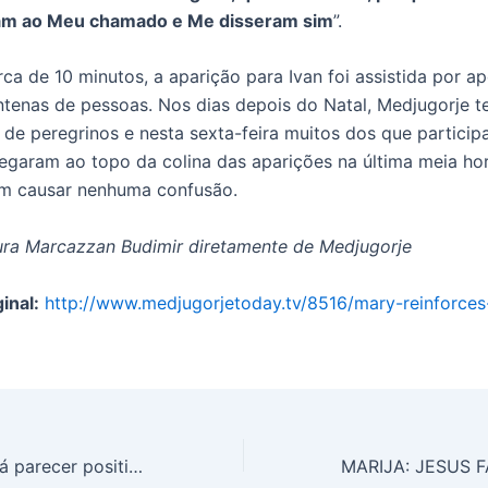
m ao Meu chamado e Me disseram sim
”.
ca de 10 minutos, a aparição para Ivan foi assistida por a
tenas de pessoas. Nos dias depois do Natal, Medjugorje 
 de peregrinos e nesta sexta-feira muitos dos que partici
egaram ao topo da colina das aparições na última meia ho
em causar nenhuma confusão.
ra Marcazzan Budimir diretamente de Medjugorje
inal:
http://www.medjugorjetoday.tv/8516/mary-reinforces
Media: Roma dará parecer positivo, mas caso permanece em aberto