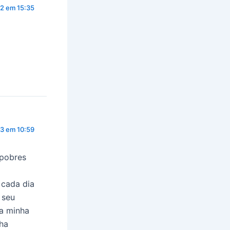
2 em 15:35
13 em 10:59
 pobres
 cada dia
 seu
la minha
nha