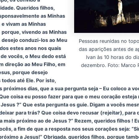
idade. Queridos filhos,
sponsavelmente as Minhas
e vivam as Minhas
porque, vivendo as Minhas
desejo conduzi-los ao Meu
Pessoas reunidas no topo
odos estes anos nos quais
das aparições antes de a
 de vocês, o Meu dedo está
Ivan às 10 horas do di
m direção ao Meu Filho, em
dezembro. Foto: Marco P
esus, porque desejo
todos até Ele. Por isto,
próximos dias, que a sua pergunta seja – Eu coloco a vo
Que coisa eu posso fazer para que o meu coração esteja
 Jesus ?” Que esta pergunta os guie. Digam a vocês me
deixar para trás? Que coisa devo recusar (rejeitar), para
a mais próximo ao de Jesus ?” Rezem, queridos filhos ! E
ocês, a fim de que a resposta nos seus corações seja: “S
próximo a Jesus!” Obrigada, queridos filhos, porque tam