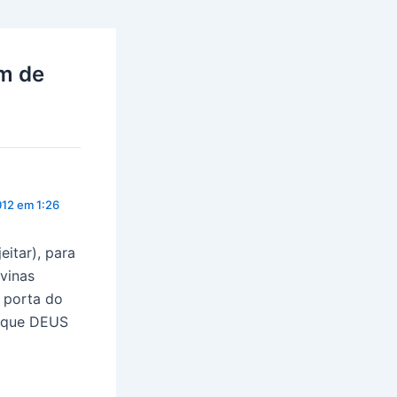
m de
12 em 1:26
eitar), para
vinas
 porta do
o que DEUS