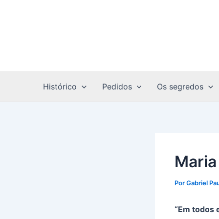
Ir
Post
para
navigation
o
conteúdo
Histórico
Pedidos
Os segredos
Maria
Por
Gabriel Pa
“Em todos e