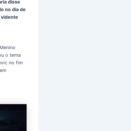
ria disse
do no dia de
 vidente
 Menino
ou o tema
vic no fim
 em