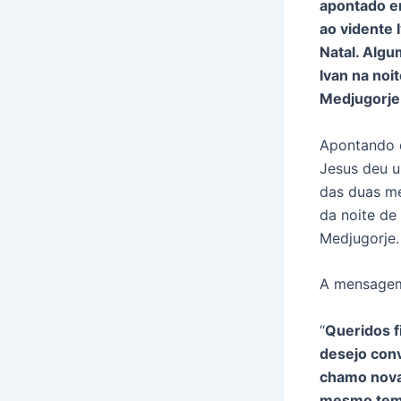
apontado em
ao vidente 
Natal. Algu
Ivan na noi
Medjugorje
Apontando d
Jesus deu u
das duas me
da noite de
Medjugorje.
A mensagem 
“
Queridos f
desejo conv
chamo nova
mesmo temp