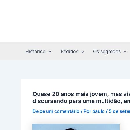
Ir
Post
para
navigation
o
conteúdo
Histórico
Pedidos
Os segredos
Quase 20 anos mais jovem, mas vi
discursando para uma multidão, em
Deixe um comentário
/ Por
paulo
/
5 de set