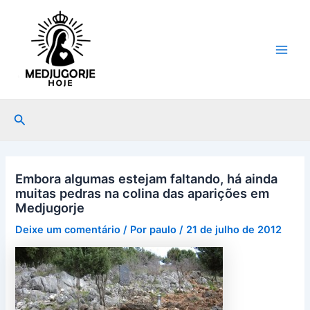
Ir
Post
Main
para
navigation
Men
o
conteúdo
Pesquisar
Embora algumas estejam faltando, há ainda
muitas pedras na colina das aparições em
Medjugorje
Deixe um comentário
/ Por
paulo
/
21 de julho de 2012