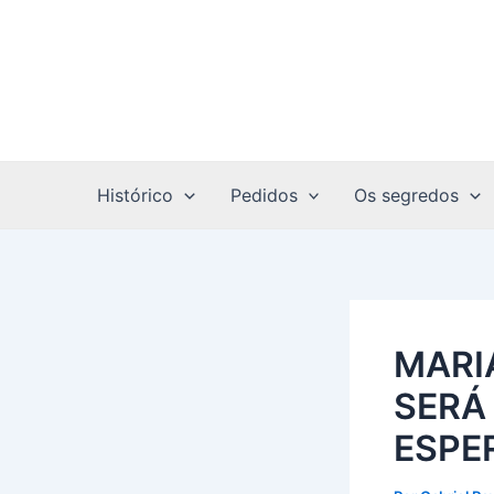
Ir
Post
para
navigation
o
conteúdo
Histórico
Pedidos
Os segredos
MARI
SERÁ 
ESPE