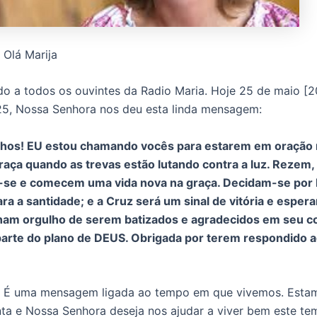
Olá Marija
o a todos os ouvintes da Radio Maria. Hoje 25 de maio [
25, Nossa Senhora nos deu esta linda mensagem:
ilhos! EU estou chamando vocês para estarem em oração
aça quando as trevas estão lutando contra a luz. Rezem, f
se e comecem uma vida nova na graça. Decidam-se por
ara a santidade; e a Cruz será um sinal de vitória e esper
ham orgulho de serem batizados e agradecidos em seu c
parte do plano de DEUS. Obrigada por terem respondido 
É uma mensagem ligada ao tempo em que vivemos. Esta
a e Nossa Senhora deseja nos ajudar a viver bem este te