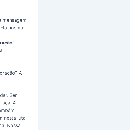
ma mensagem
 Ela nos dá
ração”
.
s
oração”. A
dar. Ser
raça. A
 Também
 nesta luta
 mal Nossa