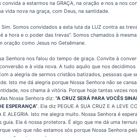
 convida a estarmos na GRAÇA, na oração e nos a nos con
 vida nova na graça, com Deus, na santidade.
Sim. Somos convidados a esta luta da LUZ contra as treva
a é a hora e o poder das trevas”. Somos chamados à mesma 
m oração como Jesus no Getsêmane.
a Senhora nos falou do tempo de graça. Convite à conve
onversão e à vida nova. A tudo aquilo que nos decidimos 
om a alegria de sermos cristãos batizados, pessoas que s
ade. Isto me dá alegria porque Nossa Senhora não se cansa
ntidade, nos chama à vitória. Porque hoje tantas vezes no
Mas Nossa Senhora diz:
“A CRUZ SERÁ PARA VOCÊS SINA
 DE ESPERANÇA”
. Ela diz PEGUE A SUA CRUZ E A LEVE C
 ALEGRIA. Isto me alegra muito. Nossa Senhora é espera
 guia. Ela é nossa protetora. É algo que me dá uma ternur
rque vejo que não estamos sós porque Nossa Senhora pel