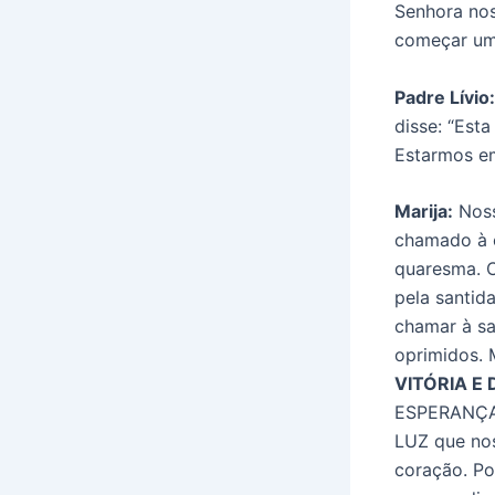
Senhora nos
começar uma
Padre Lívio:
disse: “Est
Estarmos e
Marija:
Noss
chamado à c
quaresma. C
pela santid
chamar à sa
oprimidos. 
VITÓRIA E
ESPERANÇA E
LUZ que nos
coração. Po