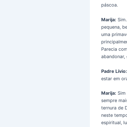
páscoa.
Marija:
Sim.
pequena, be
uma primave
principalme
Parecia com
abandonar, 
Padre Lívio:
estar em or
Marija:
Sim 
sempre mai
ternura de 
neste temp
espiritual, 