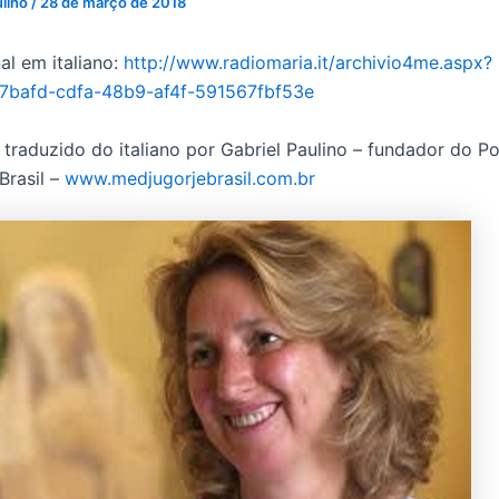
ulino
/
28 de março de 2018
al em italiano:
http://www.radiomaria.it/archivio4me.aspx?
7bafd-cdfa-48b9-af4f-591567fbf53e
 traduzido do italiano por Gabriel Paulino – fundador do Po
Brasil –
www.medjugorjebrasil.com.br