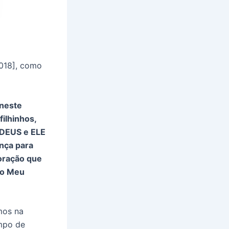
2018], como
 neste
ilhinhos,
 DEUS e ELE
ança para
oração que
ao Meu
mos na
mpo de