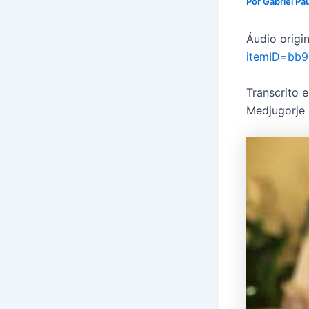
Por
Gabriel Pa
Áudio origin
itemID=bb9
Transcrito e
Medjugorje 