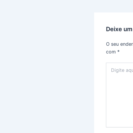
Deixe um
O seu ender
com
*
Digite
aqui...