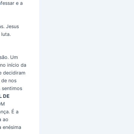
fessar e a
s. Jesus
luta.
rsão. Um
no início da
e decidiram
 de nos
s sentimos
L DE
OM
nça. É a
a ao
a enésima