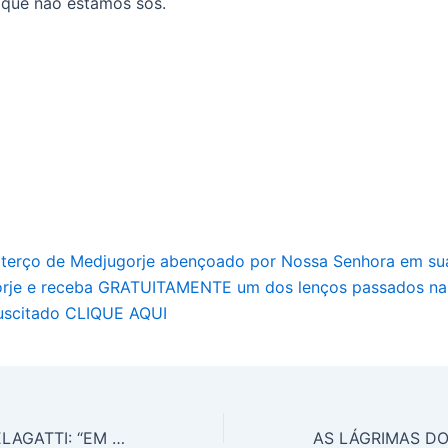
 que não estamos sós.
 terço de Medjugorje abençoado por Nossa Senhora em su
rje e receba GRATUITAMENTE um dos lenços passados na 
suscitado CLIQUE AQUI
ALESSANDRA PELAGATTI: “EM MEDJUGORJE SENTI QUE JESUS MORREU POR MIM”