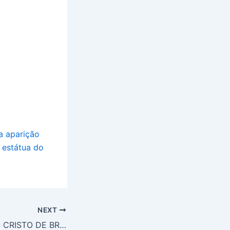
a aparição
estátua do
NEXT
AS LÁGRIMAS DO CRISTO DE BRONZE SÃO UM PRENÚNCIO DO PRIMEIRO SEGREDO E DO SINAL EM MEDJUGORJE