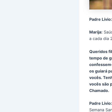
Padre Lívio:
Marija:
Saúd
a cada dia 
Queridos f
tempo de gr
confessem-
os guiará p
vocês. Ten
vocês são 
Chamado.
Padre Lívio:
Semana Sant